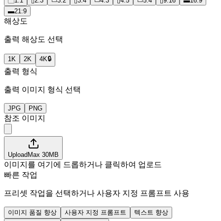
▢
1:1
▯
2:3
▭
3:2
▯
3:4
▭
4:3
▯
4:5
▭
5:4
▯
9:16
▬
16:9
▬
21:9
해상도
출력 해상도 선택
1K
2K
4K
🔒
출력 형식
출력 이미지 형식 선택
JPG
PNG
참조 이미지
Upload
Max
30
MB
이미지를 여기에 드롭하거나 클릭하여 업로드
빠른 작업
프리셋 작업을 선택하거나 사용자 지정 프롬프트 사용
이미지 품질 향상
사용자 지정 프롬프트
텍스트 향상