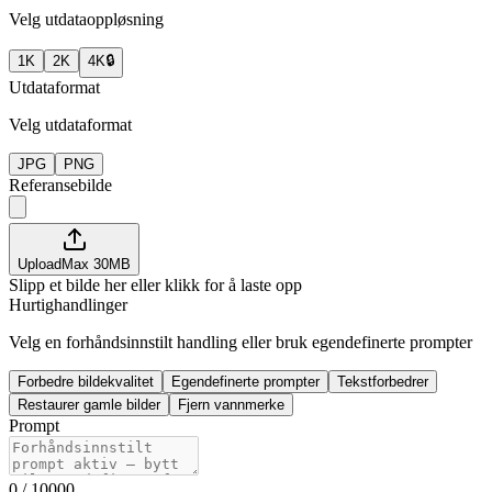
Velg utdataoppløsning
1K
2K
4K
🔒
Utdataformat
Velg utdataformat
JPG
PNG
Referansebilde
Upload
Max
30
MB
Slipp et bilde her eller klikk for å laste opp
Hurtighandlinger
Velg en forhåndsinnstilt handling eller bruk egendefinerte prompter
Forbedre bildekvalitet
Egendefinerte prompter
Tekstforbedrer
Restaurer gamle bilder
Fjern vannmerke
Prompt
0
/ 10000