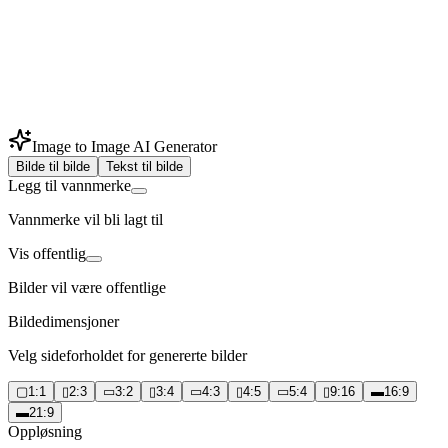
Image to Image AI Generator
Bilde til bilde
Tekst til bilde
Legg til vannmerke
Vannmerke vil bli lagt til
Vis offentlig
Bilder vil være offentlige
Bildedimensjoner
Velg sideforholdet for genererte bilder
▢
1:1
▯
2:3
▭
3:2
▯
3:4
▭
4:3
▯
4:5
▭
5:4
▯
9:16
▬
16:9
▬
21:9
Oppløsning